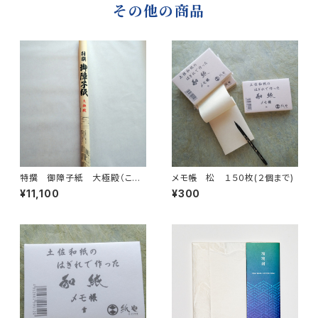
その他の商品
特撰 御障子紙 大極殿（こう
メモ帳 松 １５０枚(２個まで)
ぞ90％） ９４㎝×７．３ｍ
¥11,100
¥300