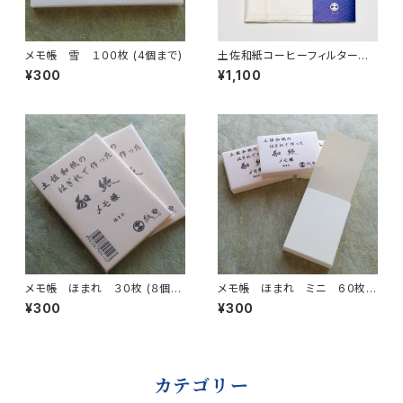
メモ帳 雪 １００枚 (4個まで)
土佐和紙コーヒーフィルター
瑠璃紺Rurikon (3枚入り) (５
¥300
¥1,100
個まで)
メモ帳 ほまれ ３０枚 (８個ま
メモ帳 ほまれ ミニ 6０枚
で)
(８個まで)
¥300
¥300
カテゴリー